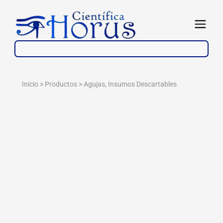
Ir
al
Abrir
contenido
Inicio > Productos >
Agujas
,
Insumos Descartables