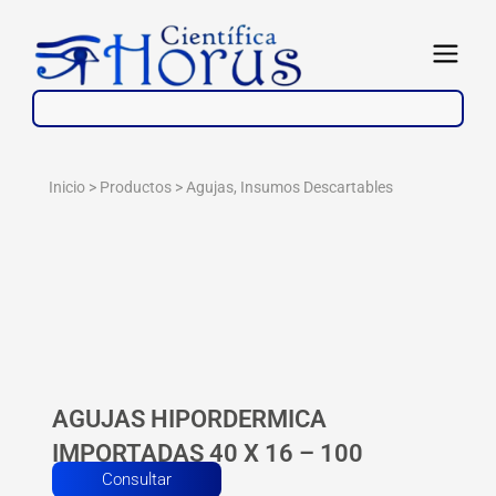
Ir
al
Abrir
contenido
Inicio > Productos >
Agujas
,
Insumos Descartables
AGUJAS HIPORDERMICA
IMPORTADAS 40 X 16 – 100
Consultar