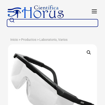
Ir
al
Abrir
contenido
Buscar
Inicio > Productos >
Laboratorio
,
Varios