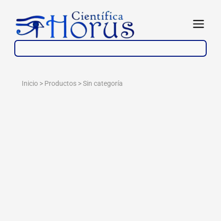
Ir
al
Abrir
contenido
Inicio > Productos >
Sin categoría