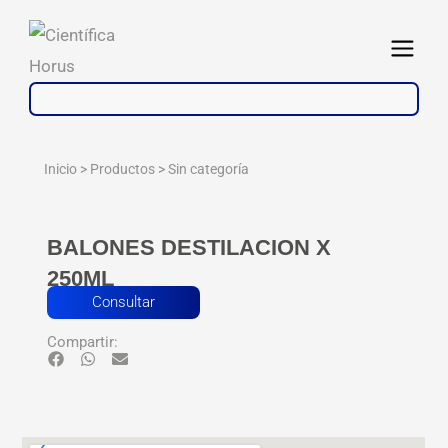
Ir
al
Abrir
contenido
Inicio > Productos >
Sin categoría
BALONES DESTILACION X
250ML
Consultar
Compartir: