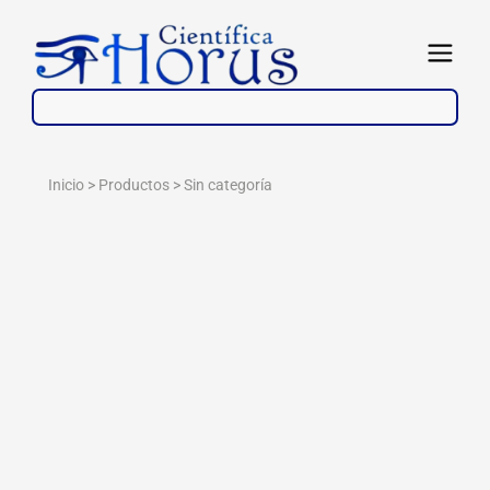
Ir
al
Abrir
contenido
Inicio > Productos >
Sin categoría