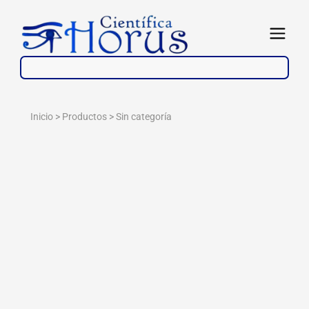
Ir
al
Abrir
contenido
Inicio > Productos >
Sin categoría