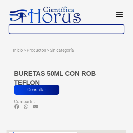
Ir
al
Abrir
contenido
Inicio > Productos >
Sin categoría
BURETAS 50ML CON ROB
TEFLON
Consultar
Compartir: