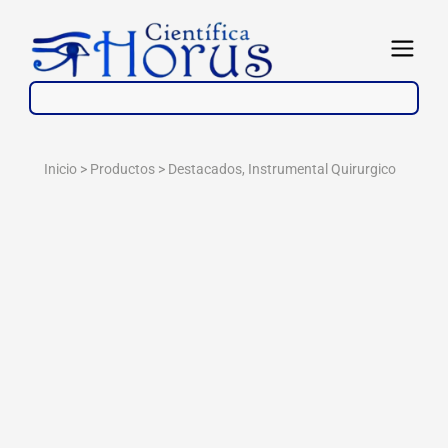
Ir
al
Abrir
contenido
Inicio > Productos >
Destacados
,
Instrumental Quirurgico