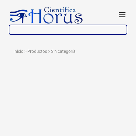
Ir
al
Abrir
contenido
Inicio > Productos >
Sin categoría