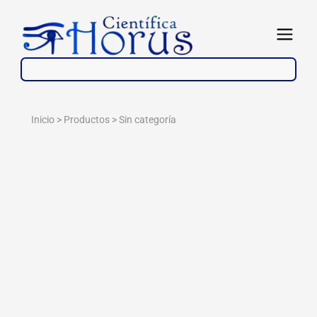
Ir
al
Abrir
contenido
Inicio > Productos >
Sin categoría