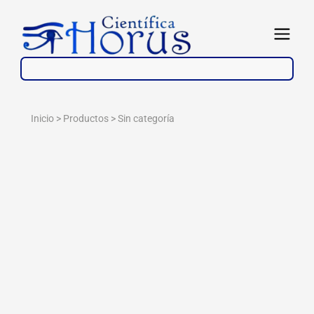
Ir
al
Abrir
contenido
Inicio > Productos >
Sin categoría