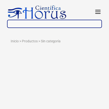
Ir
al
Abrir
contenido
Inicio > Productos >
Sin categoría