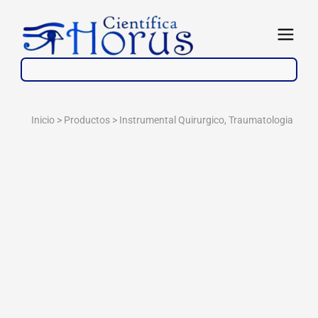
Ir
al
Abrir
contenido
Inicio > Productos >
Instrumental Quirurgico
,
Traumatologia