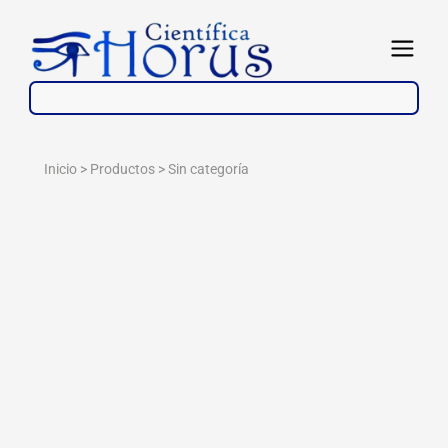
Ir
al
Abrir
contenido
Inicio > Productos >
Sin categoría