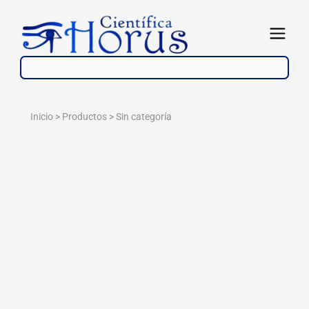
Ir
al
Abrir
contenido
Inicio > Productos >
Sin categoría