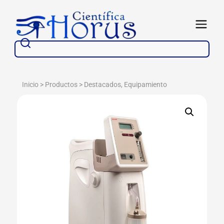
Ir
al
Abrir
contenido
Buscar
Inicio > Productos >
Destacados
,
Equipamiento