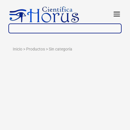
Ir
al
Abrir
contenido
Inicio > Productos >
Sin categoría