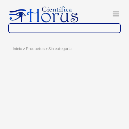
Ir
al
Abrir
contenido
Inicio > Productos >
Sin categoría