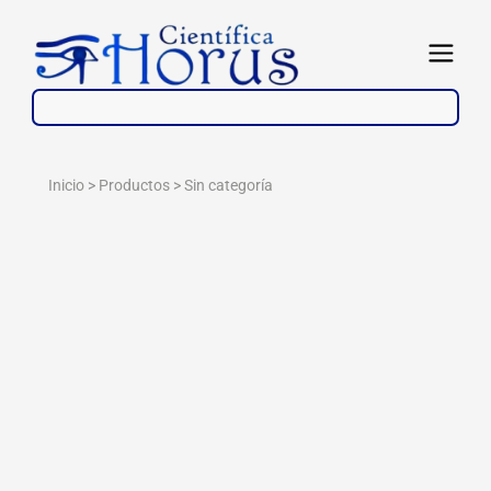
Ir
al
Abrir
contenido
Inicio > Productos >
Sin categoría