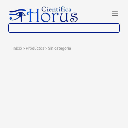
Ir
al
Abrir
contenido
Inicio > Productos >
Sin categoría