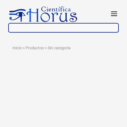
Ir
al
Abrir
contenido
Inicio > Productos >
Sin categoría