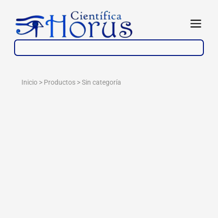
Ir
al
Abrir
contenido
Inicio > Productos >
Sin categoría