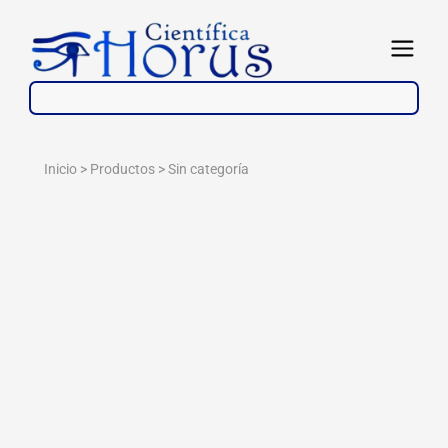
Ir
al
Abrir
contenido
Inicio > Productos >
Sin categoría