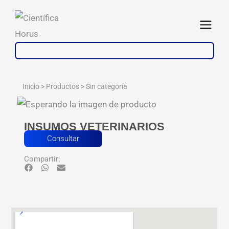
Ir
al
Abrir
contenido
Inicio > Productos >
Sin categoría
INSUMOS VETERINARIOS
Consultar
Compartir: