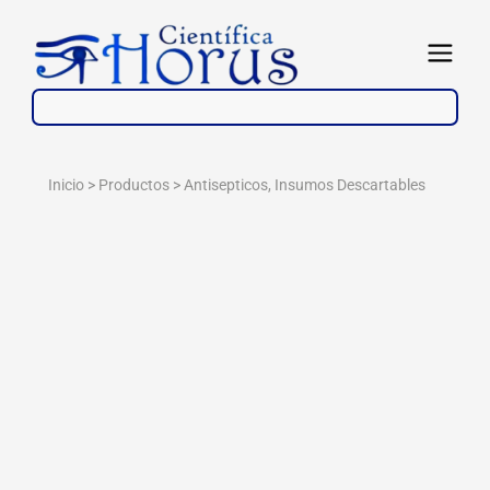
Ir
al
Abrir
contenido
Inicio > Productos >
Antisepticos
,
Insumos Descartables