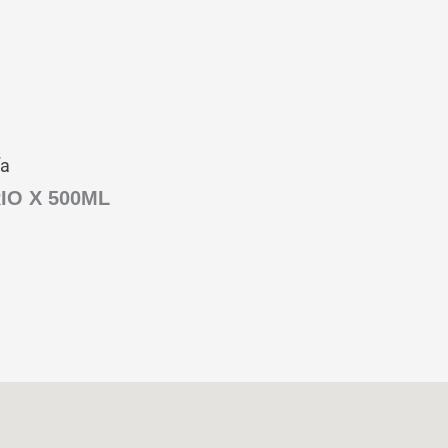
ía
IO X 500ML