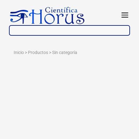
Ir
al
Abrir
contenido
Inicio > Productos >
Sin categoría