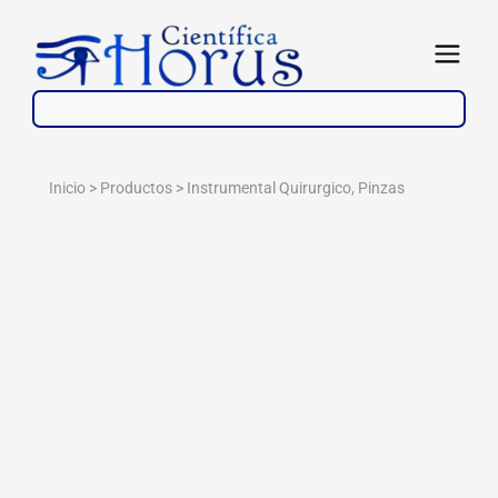
Ir
al
Abrir
contenido
Inicio > Productos >
Instrumental Quirurgico
,
Pinzas