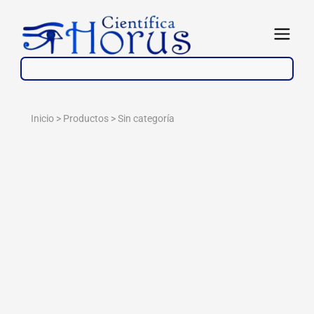
Ir
al
Abrir
contenido
Inicio > Productos >
Sin categoría