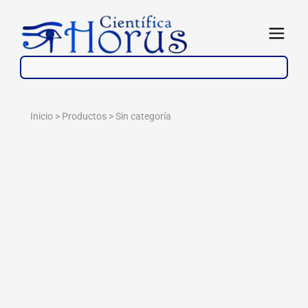
Ir
al
Abrir
contenido
Inicio > Productos >
Sin categoría