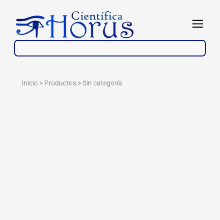
Ir
al
Abrir
contenido
Inicio > Productos >
Sin categoría