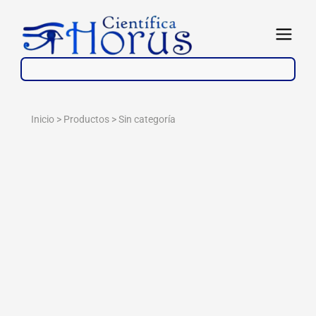
Ir
al
Abrir
contenido
Inicio > Productos >
Sin categoría