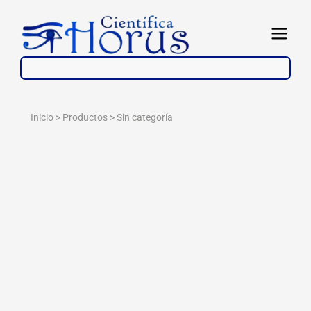
Ir
al
Abrir
contenido
Inicio > Productos >
Sin categoría