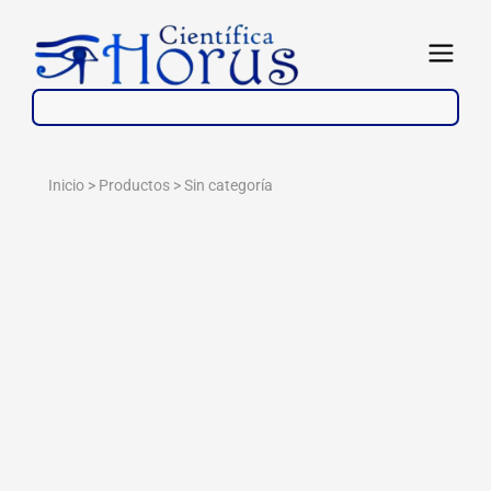
Ir
al
Abrir
contenido
Inicio > Productos >
Sin categoría