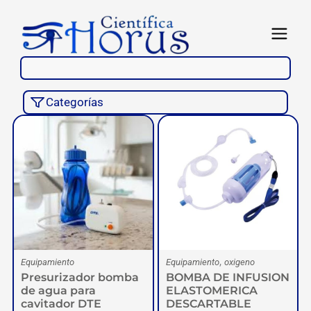
Ir
al
Abrir
contenido
Categorías
Página
Página
Página
Página
Página
,
Equipamiento
Equipamiento
oxigeno
Presurizador bomba
BOMBA DE INFUSION
de agua para
ELASTOMERICA
cavitador DTE
DESCARTABLE