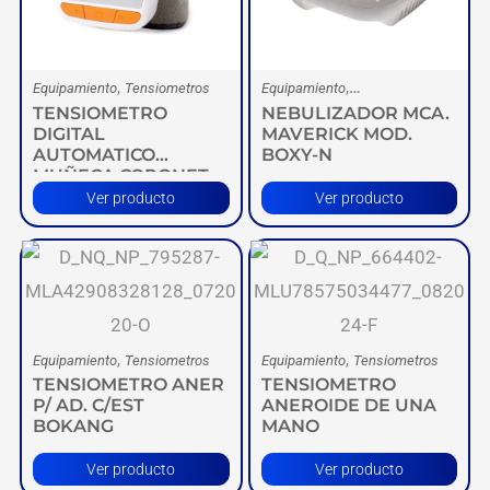
,
,
Equipamiento
Tensiometros
Equipamiento
TENSIOMETRO
NEBULIZADOR MCA.
Nebulizadores
DIGITAL
MAVERICK MOD.
AUTOMATICO
BOXY-N
MUÑECA CORONET
Ver producto
Ver producto
,
,
Equipamiento
Tensiometros
Equipamiento
Tensiometros
TENSIOMETRO ANER
TENSIOMETRO
P/ AD. C/EST
ANEROIDE DE UNA
BOKANG
MANO
Ver producto
Ver producto