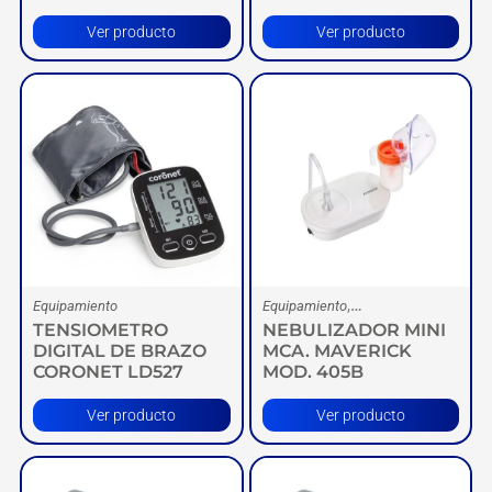
Ver producto
Ver producto
,
Equipamiento
Equipamiento
TENSIOMETRO
NEBULIZADOR MINI
Nebulizadores
DIGITAL DE BRAZO
MCA. MAVERICK
CORONET LD527
MOD. 405B
Ver producto
Ver producto